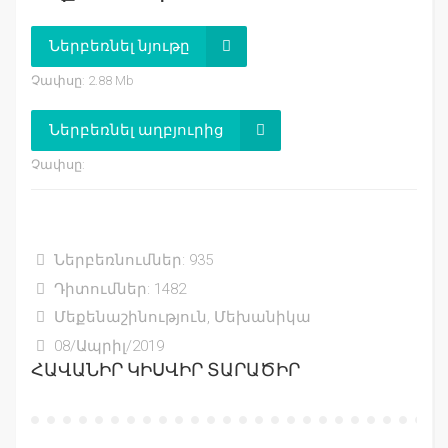
Ներբեռնել նյութը
Չափսը: 2.88 Mb
Ներբեռնել աղբյուրից
Չափսը:
Ներբեռնումներ: 935
Դիտումներ: 1482
Մեքենաշինություն, Մեխանիկա
08/Ապրիլ/2019
ՀԱՎԱՆԻՐ ԿԻՍՎԻՐ ՏԱՐԱԾԻՐ