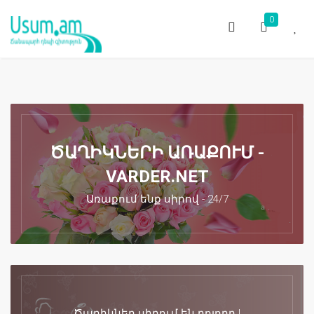
0
ԾԱՂԻԿՆԵՐԻ ԱՌԱՔՈՒՄ -
VARDER.NET
Առաքում ենք սիրով - 24/7
Ծաղիկներ սիրում են բոլորը !