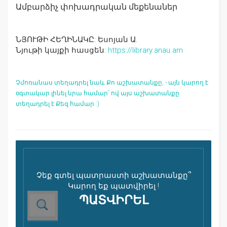
Ամբարձիչ փոխադրական մեքենաներ
ՆՅՈՒԹԻ ՀԵՂԻՆԱԿԸ:
Եսոյան Ա.
Նյութի կայքի հասցեն:
https://library.anau.am
Չմոռանաս տեղադրել նաև Քո աշխատանքը, - այն կարող է
օգտակար լինել նրա համար՝ ով այս աշխատանքը
տեղադրել է Քեզ համար :)
Չեք գտել պատրաստի աշխատանքը՞
Կարող եք պատվիրել !
ՊԱՏՎԻՐԵԼ