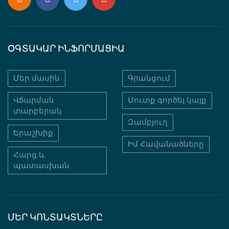
ՕԳՏԱԿԱՐ ԻՆՖՈՐՄԱՑԻԱ
Մեր մասին
Գրանցում
Վճարման
Մուտք գործել կայք
տարբերակ
Զամբյուղ
Երաշխիք
Իմ Հավանածները
Հարց և
պատասխան
ՄԵՐ ԿՈՆՏԱԿՏՆԵՐԸ