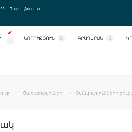
 33
usum@usum.am
Ւ
ՆՈՐՈՒԹՅՈՒՆ
ԳՐԱԴԱՐԱՆ
Կ
ր էջ
»
Ծառայություներ
»
Ցանկությունների ցու
ցակ