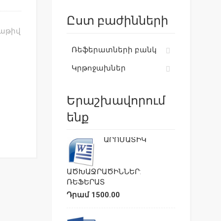
Ըստ բաժինների
սաթիվ
Ռեֆերատների բանկ
Կրթոջախներ
Երաշխավորում
ենք
ԱՐՈՄԱՏԻԿ
ԱԾԽԱՋՐԱԾԻՆՆԵՐ:
ՌԵՖԵՐԱՏ
Դրամ 1500.00