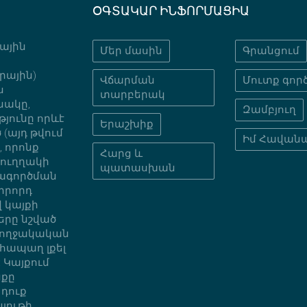
ՕԳՏԱԿԱՐ ԻՆՖՈՐՄԱՑԻԱ
նային
Մեր մասին
Գրանցում
րային)
Վճարման
Մուտք գործ
ս
տարբերակ
նակը,
Զամբյուղ
յունը որևէ
Երաշխիք
(այդ թվում
Իմ Հավան
 որոնք
Հարց և
նուղղակի
պատասխան
տագործման
րրորդ
 կայքի
երը նշված
բողջակական
հապաղ լքել
 Կայքում
նքը
 դուք
յութի