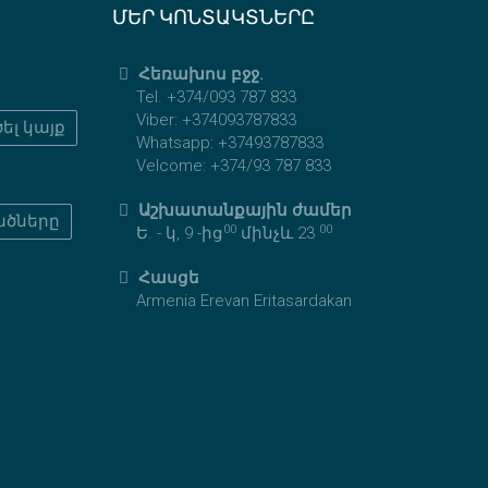
ՄԵՐ ԿՈՆՏԱԿՏՆԵՐԸ
Հեռախոս բջջ.
Tel. +374/093 787 833
Viber: +374093787833
ել կայք
Whatsapp: +37493787833
Velcome: +374/93 787 833
Աշխատանքային ժամեր
ածները
00
00
Ե. - կ, 9 -ից
մինչև 23
Հասցե
Armenia Erevan Eritasardakan