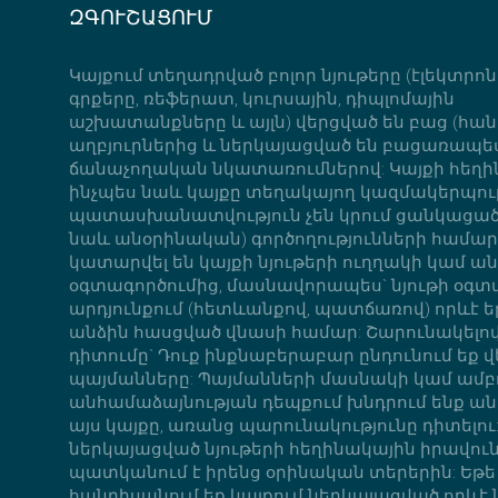
ԶԳՈՒՇԱՑՈՒՄ
Կայքում տեղադրված բոլոր նյութերը (էլեկտրո
գրքերը, ռեֆերատ, կուրսային, դիպլոմային
աշխատանքները և այլն) վերցված են բաց (հան
աղբյուրներից և ներկայացված են բացառապե
ճանաչողական նկատառումներով: Կայքի հեղի
ինչպես նաև կայքը տեղակայող կազմակերպութ
պատասխանատվություն չեն կրում ցանկացած 
նաև անօրինական) գործողությունների համար,
կատարվել են կայքի նյութերի ուղղակի կամ ա
օգտագործումից, մասնավորապես` նյութի օգ
արդյունքում (հետևանքով, պատճառով) որևէ ե
անձին հասցված վնասի համար: Շարունակելով
դիտումը` Դուք ինքնաբերաբար ընդունում եք վ
պայմանները: Պայմանների մասնակի կամ ամ
անհամաձայնության դեպքում խնդրում ենք ան
այս կայքը, առանց պարունակությունը դիտելու:
ներկայացված նյութերի հեղինակային իրավու
պատկանում է իրենց օրինական տերերին: Եթե
հանդիսանում եք կայքում ներկայացված որևէ ն