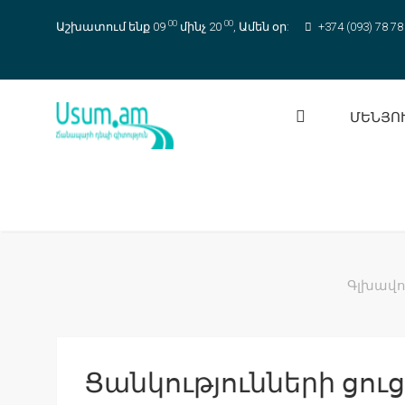
00
00
Աշխատում ենք 09
մինչ 20
, Ամեն օր:
+374 (093) 78 78
ՄԵՆՅՈ
Գլխավո
Ցանկությունների ցու