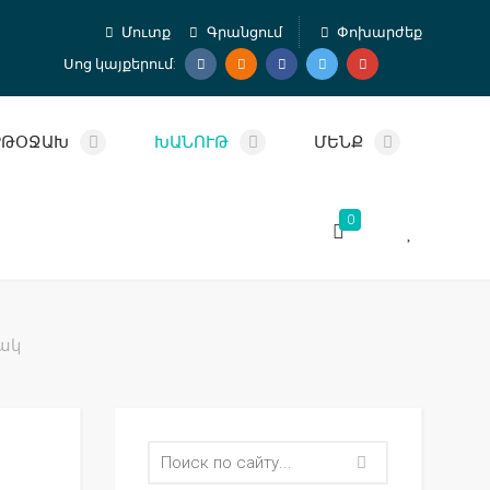
Մուտք
Գրանցում
Փոխարժեք
Սոց կայքերում:
ՐԹՕՋԱԽ
ԽԱՆՈՒԹ
ՄԵՆՔ
0
ցակ