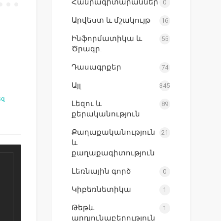
Հանրագիտարաններ
0
Արվեստ և մշակույթ
16
Ինֆորմատիկա և
55
Ծրագր.
Դասագրքեր
74
Այլ
345
եզ
Լեզու և
89
քերականություն
Քաղաքականություն
21
և
քաղաքագիտություն
Լեռնային գործ
0
Կիբեռնետիկա
1
Թեթև
1
արդյունաբերություն