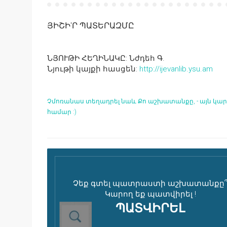
ՅԻՇԻ′Ր ՊԱՏԵՐԱԶՄԸ
ՆՅՈՒԹԻ ՀԵՂԻՆԱԿԸ:
Նժդեհ Գ.
Նյութի կայքի հասցեն:
http://ijevanlib.ysu.am
Չմոռանաս տեղադրել նաև Քո աշխատանքը, - այն կարո
համար :)
Չեք գտել պատրաստի աշխատանքը
Կարող եք պատվիրել !
ՊԱՏՎԻՐԵԼ