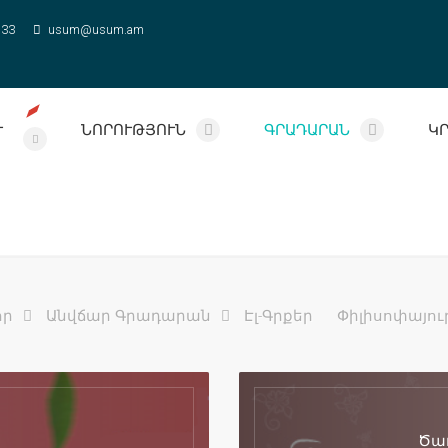
 33
usum@usum.am
Ւ
ՆՈՐՈՒԹՅՈՒՆ
ԳՐԱԴԱՐԱՆ
Կ
որ
Անվճար Գրադարան
Էլ-Գրքեր
Փիլիսոփայու
Ծաղ