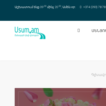
00
00
Աշխատում ենք 09
մինչ 20
, Ամեն օր:
+374 (093) 78 78
ՄԵՆՅՈ
Գլխավ