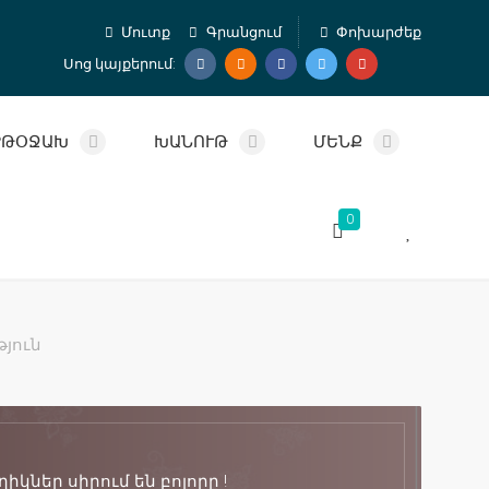
Մուտք
Գրանցում
Փոխարժեք
Սոց կայքերում:
ՐԹՕՋԱԽ
ԽԱՆՈՒԹ
ՄԵՆՔ
0
թյուն
իկներ սիրում են բոլորը !