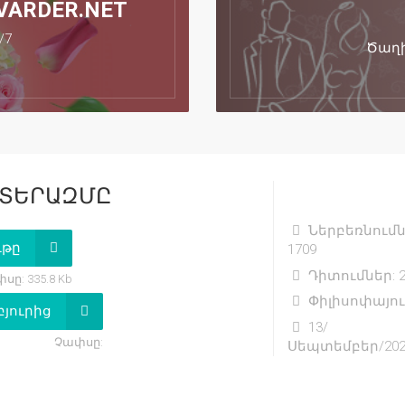
VARDER.NET
/7
Ծաղի
ԱՏԵՐԱԶՄԸ
Ներբեռնումն
ւթը
1709
Դիտումներ: 2
սը: 335.8 Kb
Փիլիսոփայու
բյուրից
13/
Չափսը:
Սեպտեմբեր/202