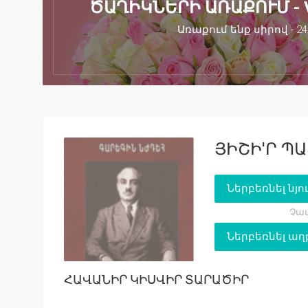
ԾԱՂԻԿՆԵՐԻ ԱՌԱՔՈՒՄ - 
Առաքում ենք սիրով - 24
ՅԻՇԻ′Ր Պ
Ներբեռնել նյո
Չափ
Ներբեռնել աղ
ՀԱՎԱՆԻՐ ԿԻՍՎԻՐ ՏԱՐԱԾԻՐ