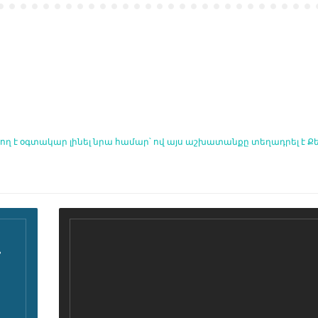
ղ է օգտակար լինել նրա համար՝ ով այս աշխատանքը տեղադրել է Ք
՞