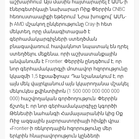
աշխարհում: Այս մասին հայտարարել է ԱՄՆ-ի
էներգետիկայի նախարար Ռիք Փերրին CNBC
հեռուստաալիքի եթերում: Նրա խոսքով՝ ԱՄՆ-
ի AMD մշակող ընկերությունը Cray-ի հետ
մեկտեղ, որը մանագիտացած է
գերհամակարգիչների ստեղծման
բնագավառում, հավակնոտ նպատակ են դրել
ստեղծելու մեքենա, որի աշխատանքային
անվանումն է Frontier: Փերրին ընդգծում է, որ
նոր գերհամակարգչի մոտավոր հզորությունը
կկազմի 1,5 էքսաֆլոպս: Դա նշանակում է, որ
այն մեկ վայրկյանում այն կկարողանա մշակել
մեկուկես քվինտիլիոն (1 500 000 000 000 000
000) հաշվողական գործողություն: Փերրին
ճշտել է, որ նոր գերհամակարգիչը կգործի
Թենեսիի նահանգի Համալսարանին կից Օք
Ռիջ ազգային լաբորատորիայի հիմքի վրա:
«Frontier-ի ռեկորդային հզորությունը մեր
երկրին հնարավորություն կընձեռի