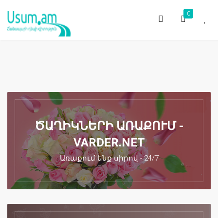
0
ԾԱՂԻԿՆԵՐԻ ԱՌԱՔՈՒՄ -
VARDER.NET
Առաքում ենք սիրով - 24/7