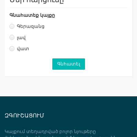
Գնահատեք կայքը
Գերազանց
լավ
վատ
ԶԳՈՒՇԱՑՈՒՄ
Կայքում տեղադրված բոլոր նյութերը