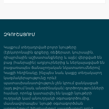
ԶԳՈՒՇԱՑՈՒՄ
Կայքում տեղադրված բոլոր նյութերը
(էլեկտրոնային գրքերը, ռեֆերատ, կուրսային,
դիպլոմային աշխատանքները և այլն) վերցված են
բաց (հանրային) աղբյուրներից և ներկայացված են
բացառապես ճանաչողական նկատառումներով:
Կայքի հեղինակը, ինչպես նաև կայքը տեղակայող
կազմակերպությունը որևէ
պատասխանատվություն չեն կրում ցանկացած
(այդ թվում նաև անօրինական) գործողությունների
համար, որոնք կատարվել են կայքի նյութերի
ուղղակի կամ անուղղակի օգտագործումից,
մասնավորապես` նյութի օգտագործման
արդյունքում (հետևանքով, պատճառով) որևէ