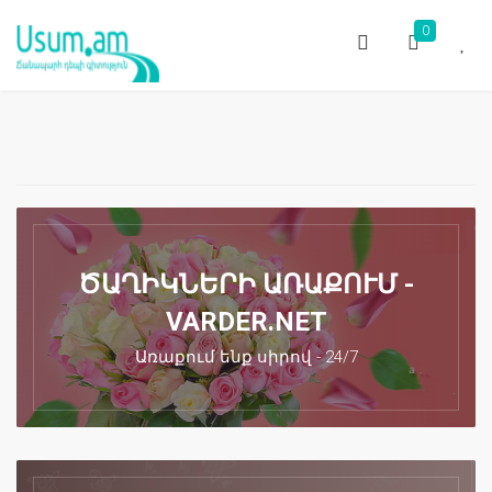
0
ԾԱՂԻԿՆԵՐԻ ԱՌԱՔՈՒՄ -
VARDER.NET
Առաքում ենք սիրով - 24/7