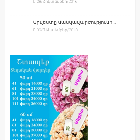
28/Հոկտեմբեր/2016
Արվեստը մանկավարժությունո...
09/Դեկտեմբեր/2018