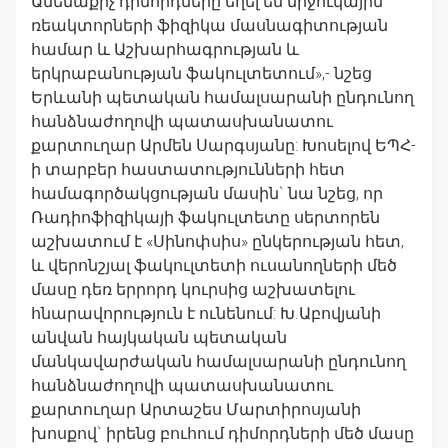
Ամենաքիչ դիմորդները եղել են միջուկային
ռեակտորների ֆիզիկա մասնագիտության
համար և Աշխարհագրության և
երկրաբանության ֆակուլտետում»,- նշեց
Երևանի պետական համալսարանի ընդունող
հանձնաժողովի պատասխանատու
քարտուղար Արմեն Սարգսյանը: Խոսելով ԵՊՀ-
ի տարբեր հաստատությունների հետ
համագործակցության մասին` նա նշեց, որ
Ռադիոֆիզիկայի ֆակուլտետը սերտորեն
աշխատում է «Սինոփսիս» ընկերության հետ,
և վերոնշյալ ֆակուլտետի ուսանողների մեծ
մասը դեռ երրորդ կուրսից աշխատելու
հնարավորություն է ունենում: Խ.Աբովյանի
անվան հայկական պետական
մանկավարժական համալսարանի ընդունող
հանձնաժողովի պատասխանատու
քարտուղար Արտաշես Մարտիրոսյանի
խոսքով` իրենց բուհում դիմորդների մեծ մասը