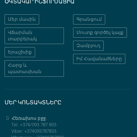
ՕԳՏԱԿԱՐ ԻՆՖՈՐՄԱՑԻԱ
Մեր մասին
Գրանցում
Վճարման
Մուտք գործել կայք
տարբերակ
Զամբյուղ
Երաշխիք
Իմ Հավանածները
Հարց և
պատասխան
ՄԵՐ ԿՈՆՏԱԿՏՆԵՐԸ
Հեռախոս բջջ.
Tel. +374/093 787 833
Viber: +374093787833