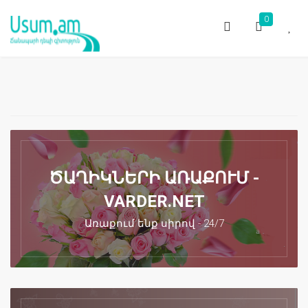
0
ԾԱՂԻԿՆԵՐԻ ԱՌԱՔՈՒՄ -
VARDER.NET
Առաքում ենք սիրով - 24/7