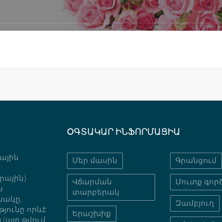
ՕԳՏԱԿԱՐ ԻՆՖՈՐՄԱՑԻԱ
նային
Մեր մասին
Գրանցում
րային)
Վճարման
Մուտք գործ
ս
տարբերակ
նակը,
Զամբյուղ
յունը որևէ
Երաշխիք
(այդ թվում