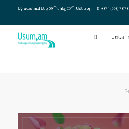
00
00
Աշխատում ենք 09
մինչ 20
, Ամեն օր:
+374 (093) 78 78
ՄԵՆՅՈ
Գ