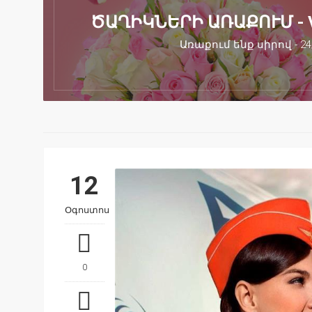
ԾԱՂԻԿՆԵՐԻ ԱՌԱՔՈՒՄ - 
Առաքում ենք սիրով - 24
12
Օգոստոս
0