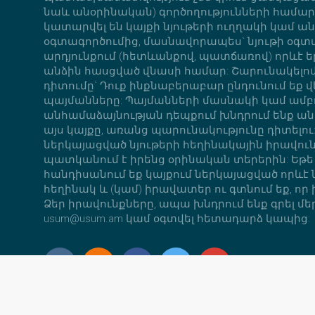
նաև անօրինական) գործողությունների համար,
կատարվել են կայքի նյութերի ուղղակի կամ ա
օգտագործումից, մասնավորապես` նյութի օգ
արդյունքում (հետևանքով, պատճառով) որևէ ե
անձին հասցված վնասի համար: Շարունակելով
դիտումը` Դուք ինքնաբերաբար ընդունում եք վ
պայմանները: Պայմանների մասնակի կամ ամ
անհամաձայնության դեպքում խնդրում ենք ան
այս կայքը, առանց պարունակությունը դիտելու:
ներկայացված նյութերի հեղինակային իրավու
պատկանում է իրենց օրինական տերերին: Եթե
հանդիսանում եք կայքում ներկայացված որևէ ն
հեղինակ և (կամ) իրավատեր ու գտնում եք, որ
Ձեր իրավունքները, ապա խնդրում ենք գրել մեր
usum@usum.am կամ օգտվել հետադարձ կապից: