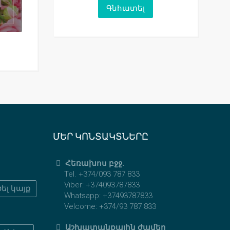
ՄԵՐ ԿՈՆՏԱԿՏՆԵՐԸ
Հեռախոս բջջ.
Tel. +374/093 787 833
Viber: +374093787833
ել կայք
Whatsapp: +37493787833
Velcome: +374/93 787 833
Աշխատանքային ժամեր