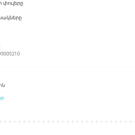
 փուլերը
սակները
:
093005210
ոն
եր