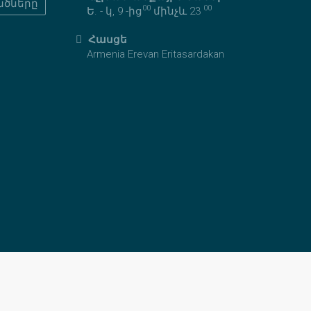
ածները
00
00
Ե. - կ, 9 -ից
մինչև 23
Հասցե
Armenia Erevan Eritasardakan