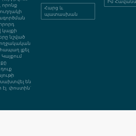
Իմ Հավան
 որոնք
Հարց և
նուղղակի
պատասխան
տագործման
րրորդ
 կայքի
երը նշված
բողջակական
հապաղ լքել
 Կայքում
նքը
 դուք
յութի
 խախտվել են
 էլ. փոստին`