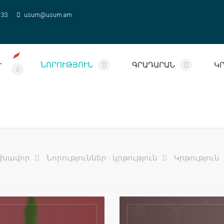
 33
usum@usum.am
Ւ
ՆՈՐՈՒԹՅՈՒՆ
ԳՐԱԴԱՐԱՆ
Կ
լխավոր
Նորություններ - կրթություն
Կրթություն