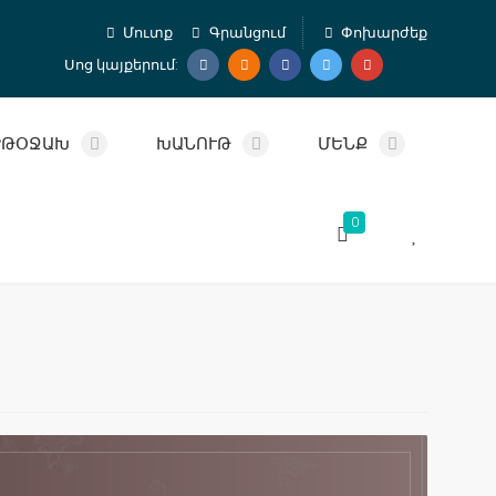
Մուտք
Գրանցում
Փոխարժեք
Սոց կայքերում:
ՐԹՕՋԱԽ
ԽԱՆՈՒԹ
ՄԵՆՔ
0