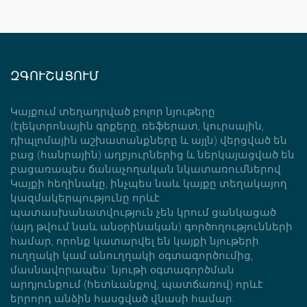
ԶԳՈՒՇԱՑՈՒՄ
Կայքում տեղադրված բոլոր նյութերը
(էլեկտրոնային գրքերը, ռեֆերատ, կուրսային,
դիպլոմային աշխատանքները և այլն) վերցված են
բաց (հանրային) աղբյուրներից և ներկայացված են
բացառապես ճանաչողական նկատառումներով:
Կայքի հեղինակը, ինչպես նաև կայքը տեղակայող
կազմակերպությունը որևէ
պատասխանատվություն չեն կրում ցանկացած
(այդ թվում նաև անօրինական) գործողությունների
համար, որոնք կատարվել են կայքի նյութերի
ուղղակի կամ անուղղակի օգտագործումից,
մասնավորապես` նյութի օգտագործման
արդյունքում (հետևանքով, պատճառով) որևէ
երրորդ անձին հասցված վնասի համար: