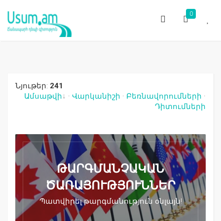
0
Նյութեր:
241
Ամսաթվի
·
Վարկանիշի
·
Բեռնավորումների
·
Դիտումների
ԹԱՐԳՄԱՆՉԱԿԱՆ
ԾԱՌԱՅՈՒԹՅՈՒՆՆԵՐ
Պատվիրել թարգմանություն օնլայն!