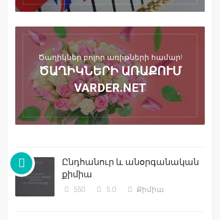
Ծաղիկներ բոլոր առիթների համար!
ԾԱՂԻԿՆԵՐԻ ԱՌԱՔՈՒՄ
VARDER.NET
Ընդհանուր և անօրգանական
քիմիա
550
5.0
Քիմիա