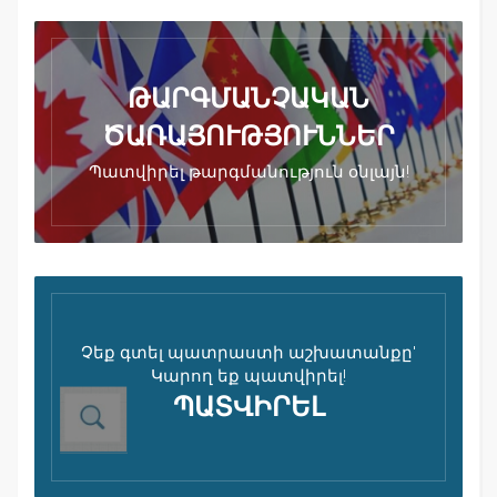
ԹԱՐԳՄԱՆՉԱԿԱՆ
ԾԱՌԱՅՈՒԹՅՈՒՆՆԵՐ
Պատվիրել թարգմանություն օնլայն!
Չեք գտել պատրաստի աշխատանքը'
Կարող եք պատվիրել!
ՊԱՏՎԻՐԵԼ