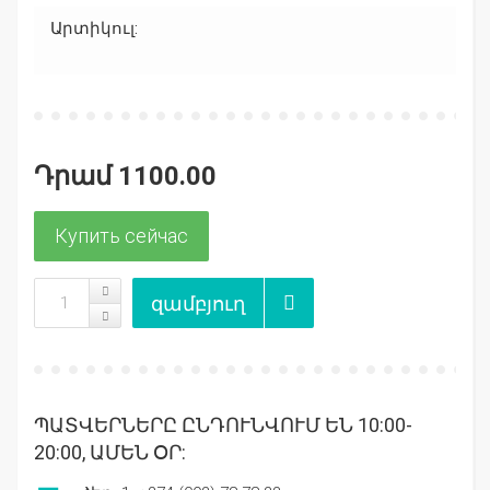
Արտիկուլ:
Դրամ 1100.00
ՊԱՏՎԵՐՆԵՐԸ ԸՆԴՈՒՆՎՈՒՄ ԵՆ 10:00-
20:00, ԱՄԵՆ ՕՐ: