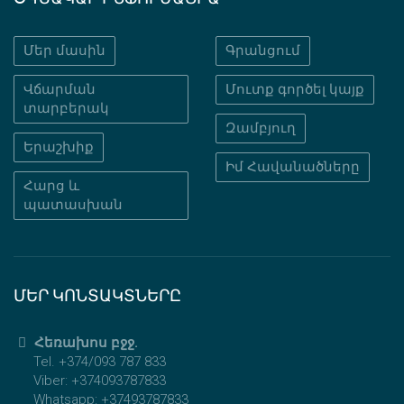
Մեր մասին
Գրանցում
Վճարման
Մուտք գործել կայք
տարբերակ
Զամբյուղ
Երաշխիք
Իմ Հավանածները
Հարց և
պատասխան
ՄԵՐ ԿՈՆՏԱԿՏՆԵՐԸ
Հեռախոս բջջ.
Tel. +374/093 787 833
Viber: +374093787833
Whatsapp: +37493787833