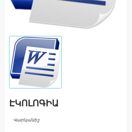
ԷԿՈԼՈԳԻԱ
Վարկանիշ: