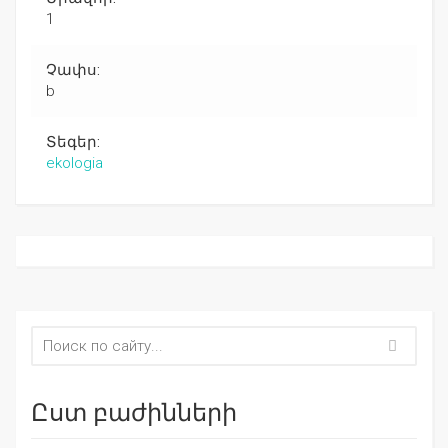
1
Չափս:
b
Տեգեր:
ekologia
Ըստ բաժինների