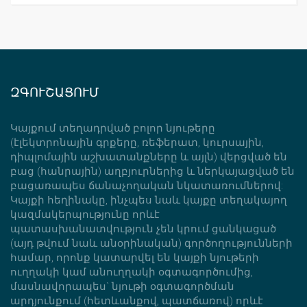
ԶԳՈՒՇԱՑՈՒՄ
Կայքում տեղադրված բոլոր նյութերը
(էլեկտրոնային գրքերը, ռեֆերատ, կուրսային,
դիպլոմային աշխատանքները և այլն) վերցված են
բաց (հանրային) աղբյուրներից և ներկայացված են
բացառապես ճանաչողական նկատառումներով:
Կայքի հեղինակը, ինչպես նաև կայքը տեղակայող
կազմակերպությունը որևէ
պատասխանատվություն չեն կրում ցանկացած
(այդ թվում նաև անօրինական) գործողությունների
համար, որոնք կատարվել են կայքի նյութերի
ուղղակի կամ անուղղակի օգտագործումից,
մասնավորապես` նյութի օգտագործման
արդյունքում (հետևանքով, պատճառով) որևէ