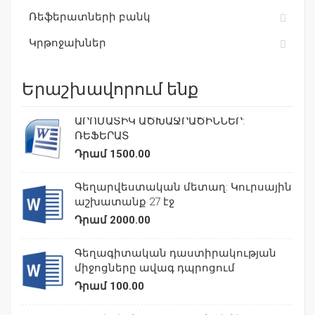
Ռեֆերատների բանկ
Կրթոջախներ
Երաշխավորում ենք
ԱՐՈՄԱՏԻԿ ԱԾԽԱՋՐԱԾԻՆՆԵՐ:
ՌԵՖԵՐԱՏ
Դրամ 1500.00
Գեղարվեստական մետաղ: Կուրսային
աշխատանք 27 էջ
Դրամ 2000.00
Գեղագիտական դաստիրակության
միջոցները ավագ դպրոցում
Դրամ 100.00