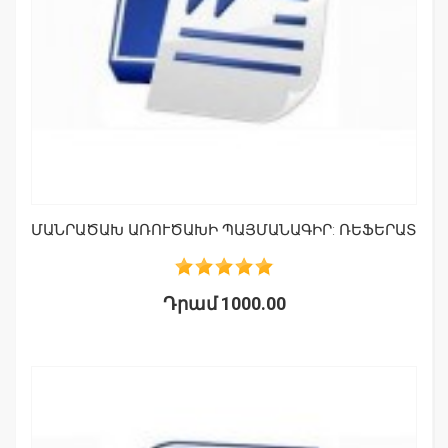
ՄԱՆՐԱԾԱԽ ԱՌՈՒԾԱԽԻ ՊԱՅՄԱՆԱԳԻՐ: ՌԵՖԵՐԱՏ
Դրամ 1000.00