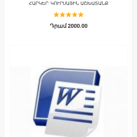
ՀԱՐԿԵՐ: ԿՈՒՐՍԱՅԻՆ ԱՇԽԱՏԱՆՔ
Դրամ 2000.00