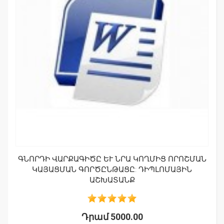
ԳՆՈՐԴԻ ՎԱՐՔԱԳԻԾԸ ԵՒ ՆՐԱ ԿՈՂՄԻՑ ՈՐՈՇՄԱՆ Կ
ԱՅԱՑՄԱՆ ԳՈՐԾԸՆԹԱՑԸ: ԴԻՊԼՈՄԱՅԻՆ Ա
ՇԽԱՏԱՆՔ
Դրամ 5000.00