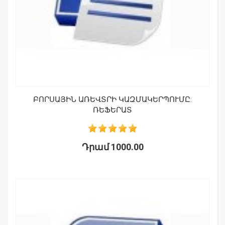
ԲՈՐՍԱՅԻՆ ԱՌԵՎՏՐԻ ԿԱԶՄԱԿԵՐՊՈՒՄԸ:
ՌԵՖԵՐԱՏ
Դրամ 1000.00