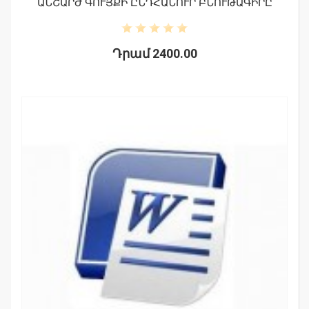
ԱՆՇԱՐԺ ԳՈՒՅՔԻ ԸՆԴՀԱՆՈՒՐ ԲՆՈՒԹԱԳԻՐԸ
Դրամ 2400.00