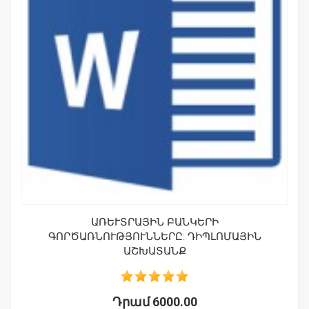
ԱՌԵՒՏՐԱՅԻՆ ԲԱՆԿԵՐԻ Գ
ՈՐԾԱՌՆՈՒԹՅՈՒՆՆԵՐԸ: ԴԻՊԼՈՄԱՅԻՆ Ա
ՇԽԱՏԱՆՔ
Դրամ 6000.00