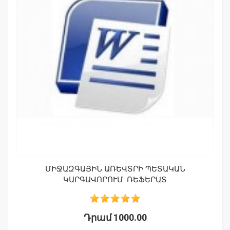
ՄԻՋԱԶԳԱՅԻՆ ԱՌԵՎՏՐԻ ՊԵՏԱԿԱՆ
ԿԱՐԳԱՎՈՐՈՒՄ: ՌԵՖԵՐԱՏ
Դրամ 1000.00