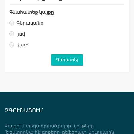
Գնահատեք կայքը
Գերազանց
լավ
վատ
ԶԳՈՒՇԱՑՈՒՄ
Կայքում տեղադրված բոլոր նյութերը
(էլեկտրոնային գրքերը, ռեֆերատ, կուրսային,