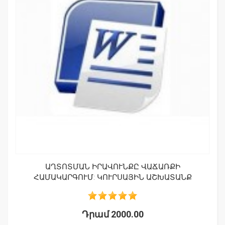
ԱՂՏՈՏՄԱՆ ԻՐԱՎՈՒՆՔԸ ՎԱՃԱՌՔԻ
ՀԱՄԱԿԱՐԳՈՒՄ: ԿՈՒՐՍԱՅԻՆ ԱՇԽԱՏԱՆՔ
Դրամ 2000.00