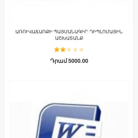
ԱՌՈՒՎԱՃԱՌՔԻ ՊԱՅՄԱՆԱԳԻՐ: ԴԻՊԼՈՄԱՅԻՆ
ԱՇԽԱՏԱՆՔ
Դրամ 5000.00