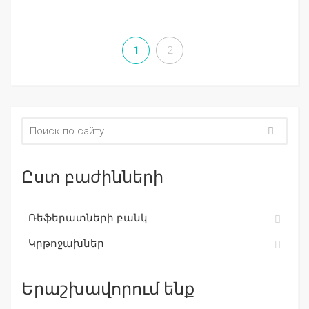
1
2
Ըստ բաժինների
Ռեֆերատների բանկ
Կրթոջախներ
Երաշխավորում ենք