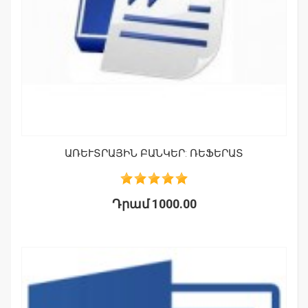
ԱՌԵՒՏՐԱՅԻՆ ԲԱՆԿԵՐ: ՌԵՖԵՐԱՏ
Դրամ 1000.00