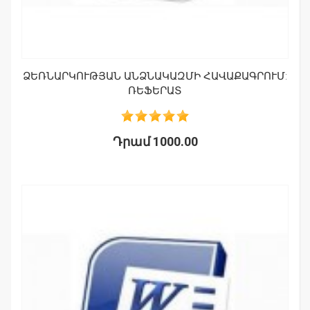
ՁԵՌՆԱՐԿՈՒԹՅԱՆ ԱՆՁՆԱԿԱԶՄԻ ՀԱՎԱՔԱԳՐՈՒՄ:
ՌԵՖԵՐԱՏ
Դրամ 1000.00