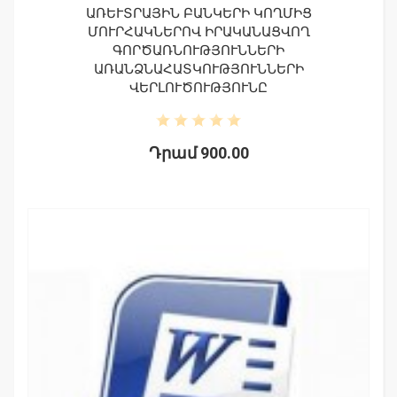
ԱՌԵՒՏՐԱՅԻՆ ԲԱՆԿԵՐԻ ԿՈՂՄԻՑ Մ
ՈՒՐՀԱԿՆԵՐՈՎ ԻՐԱԿԱՆԱՑՎՈՂ Գ
ՈՐԾԱՌՆՈՒԹՅՈՒՆՆԵՐԻ Ա
ՌԱՆՁՆԱՀԱՏԿՈՒԹՅՈՒՆՆԵՐԻ Վ
ԵՐԼՈՒԾՈՒԹՅՈՒՆԸ
Դրամ 900.00