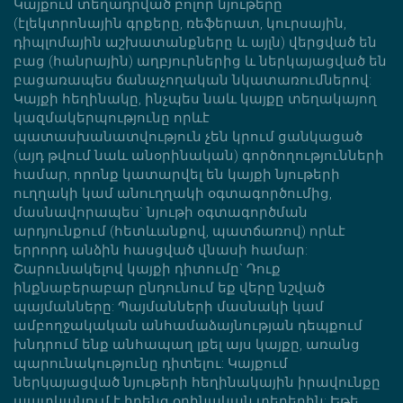
Կայքում տեղադրված բոլոր նյութերը
(էլեկտրոնային գրքերը, ռեֆերատ, կուրսային,
դիպլոմային աշխատանքները և այլն) վերցված են
բաց (հանրային) աղբյուրներից և ներկայացված են
բացառապես ճանաչողական նկատառումներով:
Կայքի հեղինակը, ինչպես նաև կայքը տեղակայող
կազմակերպությունը որևէ
պատասխանատվություն չեն կրում ցանկացած
(այդ թվում նաև անօրինական) գործողությունների
համար, որոնք կատարվել են կայքի նյութերի
ուղղակի կամ անուղղակի օգտագործումից,
մասնավորապես` նյութի օգտագործման
արդյունքում (հետևանքով, պատճառով) որևէ
երրորդ անձին հասցված վնասի համար:
Շարունակելով կայքի դիտումը` Դուք
ինքնաբերաբար ընդունում եք վերը նշված
պայմանները: Պայմանների մասնակի կամ
ամբողջակական անհամաձայնության դեպքում
խնդրում ենք անհապաղ լքել այս կայքը, առանց
պարունակությունը դիտելու: Կայքում
ներկայացված նյութերի հեղինակային իրավունքը
պատկանում է իրենց օրինական տերերին: Եթե