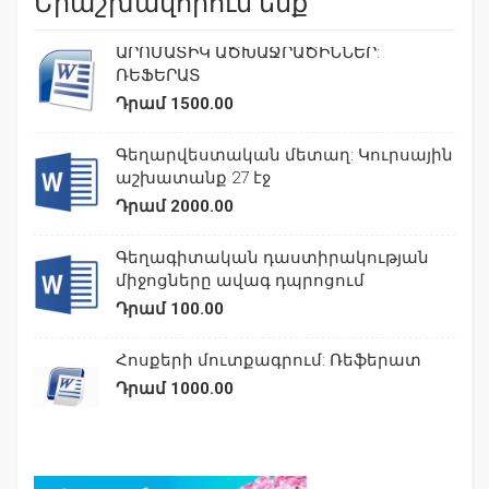
Երաշխավորում ենք
ԱՐՈՄԱՏԻԿ ԱԾԽԱՋՐԱԾԻՆՆԵՐ:
ՌԵՖԵՐԱՏ
Դրամ 1500.00
Գեղարվեստական մետաղ: Կուրսային
աշխատանք 27 էջ
Դրամ 2000.00
Գեղագիտական դաստիրակության
միջոցները ավագ դպրոցում
Դրամ 100.00
Հոսքերի մուտքագրում: Ռեֆերատ
Դրամ 1000.00