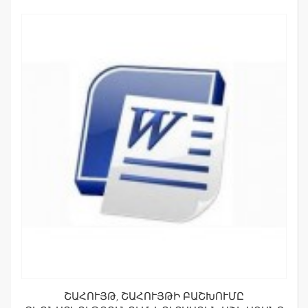
ՇԱՀՈՒՅԹ, ՇԱՀՈՒՅԹԻ ԲԱՇԽՈՒՄԸ