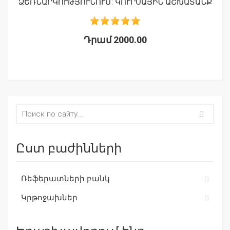
ՁԵՌՆԱՐԿՈՒԹՅՈՒՆՈՒՄ: ԿՈՒՐՍԱՅԻՆ ԱՇԽԱՏԱՆՔ
Դրամ 2000.00
Ըստ բաժինների
Ռեֆերատների բանկ
Կրթոջախներ