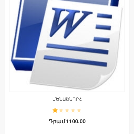
ՄԵՆԱՇՆՈՐՀ
Դրամ 1100.00