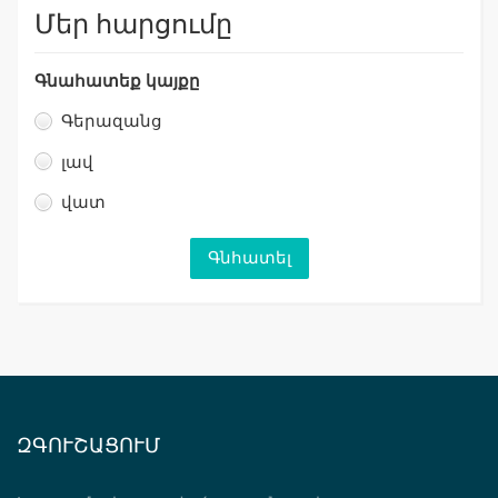
Մեր հարցումը
Գնահատեք կայքը
Գերազանց
լավ
վատ
ԶԳՈՒՇԱՑՈՒՄ