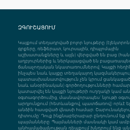
ԶԳՈՒՇԱՑՈՒՄ
Կայքում տեղադրված բոլոր նյութերը (էլեկտրո
գրքերը, ռեֆերատ, կուրսային, դիպլոմային
աշխատանքները և այլն) վերցված են բաց (հան
աղբյուրներից և ներկայացված են բացառապե
ճանաչողական նկատառումներով: Կայքի հեղի
ինչպես նաև կայքը տեղակայող կազմակերպութ
պատասխանատվություն չեն կրում ցանկացած 
նաև անօրինական) գործողությունների համար,
կատարվել են կայքի նյութերի ուղղակի կամ ա
օգտագործումից, մասնավորապես` նյութի օգ
արդյունքում (հետևանքով, պատճառով) որևէ ե
անձին հասցված վնասի համար: Շարունակելով
դիտումը` Դուք ինքնաբերաբար ընդունում եք վ
պայմանները: Պայմանների մասնակի կամ ամ
անհամաձայնության դեպքում խնդրում ենք ան