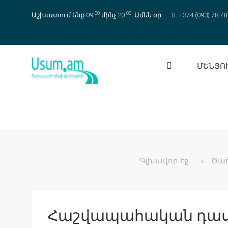
00
00
Աշխատում ենք 09
մինչ 20
, Ամեն օր:
+374 (093) 78 78
ՄԵՆՅՈ
Գլխավոր էջ
»
Ծառ
Հաշվապահական դաս