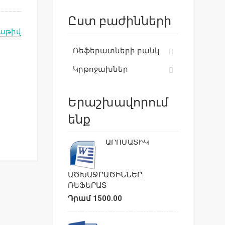
Ըստ բաժինների
աթիվ
Ռեֆերատների բանկ
Կրթոջախներ
Երաշխավորում
ենք
ԱՐՈՄԱՏԻԿ
ԱԾԽԱՋՐԱԾԻՆՆԵՐ:
ՌԵՖԵՐԱՏ
Դրամ 1500.00