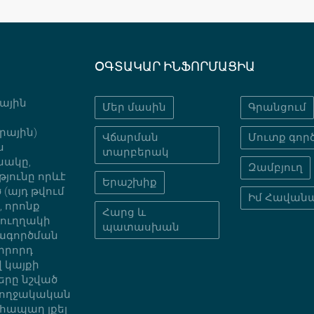
ՕԳՏԱԿԱՐ ԻՆՖՈՐՄԱՑԻԱ
նային
Մեր մասին
Գրանցում
րային)
Վճարման
Մուտք գործ
ս
տարբերակ
նակը,
Զամբյուղ
յունը որևէ
Երաշխիք
(այդ թվում
Իմ Հավան
 որոնք
Հարց և
նուղղակի
պատասխան
տագործման
րրորդ
 կայքի
երը նշված
բողջակական
հապաղ լքել