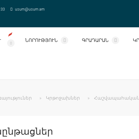
 33
usum@usum.am
Ւ
ՆՈՐՈՒԹՅՈՒՆ
ԳՐԱԴԱՐԱՆ
Կ
այություներ
»
Կրթոջախներ
»
Հաշվապահական
ընթացներ