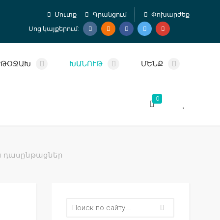
Մուտք
Գրանցում
Փոխարժեք
Սոց կայքերում:
ՐԹՕՋԱԽ
ԽԱՆՈՒԹ
ՄԵՆՔ
0
 դասընթացներ