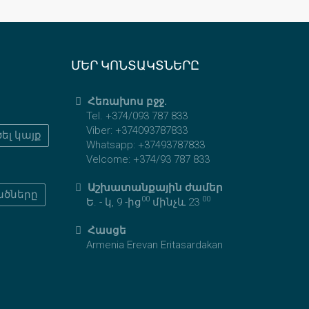
ՄԵՐ ԿՈՆՏԱԿՏՆԵՐԸ
Հեռախոս բջջ.
Tel. +374/093 787 833
Viber: +374093787833
ել կայք
Whatsapp: +37493787833
Velcome: +374/93 787 833
Աշխատանքային ժամեր
ածները
00
00
Ե. - կ, 9 -ից
մինչև 23
Հասցե
Armenia Erevan Eritasardakan