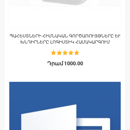
ՊԱՀԵՍՏՆԵՐԻ ՀԻՄՆԱԿԱՆ ԳՈՐԾԱՌՈՒՅԹՆԵՐԸ ԵՒ Խ
ՆԴԻՐՆԵՐԸ ԼՈԳԻՍՏԻԿ ՀԱՄԱԿԱՐԳՈՒՄ
Դրամ 1000.00