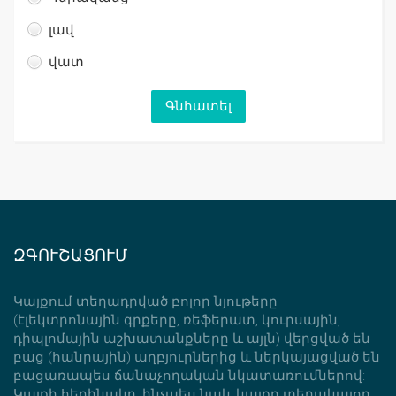
լավ
վատ
ԶԳՈՒՇԱՑՈՒՄ
Կայքում տեղադրված բոլոր նյութերը
(էլեկտրոնային գրքերը, ռեֆերատ, կուրսային,
դիպլոմային աշխատանքները և այլն) վերցված են
բաց (հանրային) աղբյուրներից և ներկայացված են
բացառապես ճանաչողական նկատառումներով:
Կայքի հեղինակը, ինչպես նաև կայքը տեղակայող