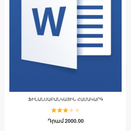
ՖԻՆԱՆՍԱԲԱՆԿԱՅԻՆ ՀԱՄԱԿԱՐԳ
Դրամ 2000.00