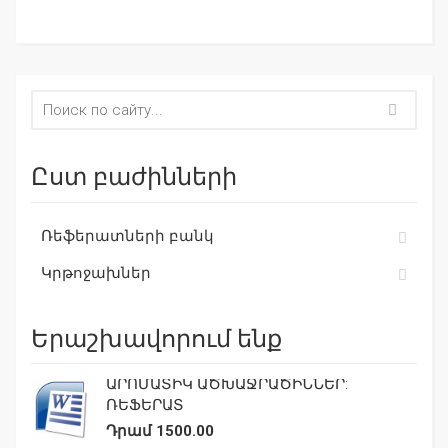
Ըստ բաժինների
Ռեֆերատների բանկ
Կրթոջախներ
Երաշխավորում ենք
ԱՐՈՄԱՏԻԿ ԱԾԽԱՋՐԱԾԻՆՆԵՐ:
ՌԵՖԵՐԱՏ
Դրամ 1500.00