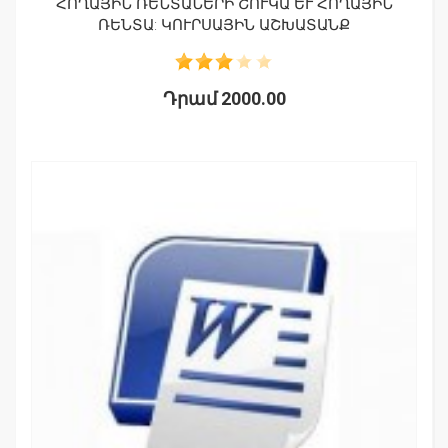
ՀՈՂԱՅԻՆ ՌԵՆՏԱՆԵՐԻ ՇՈՒԿԱ ԵՒ ՀՈՂԱՅԻՆ Ռ
ԵՆՏԱ: ԿՈՒՐՍԱՅԻՆ ԱՇԽԱՏԱՆՔ
Դրամ 2000.00