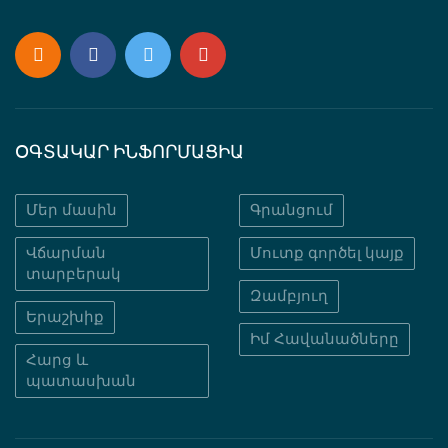
ՕԳՏԱԿԱՐ ԻՆՖՈՐՄԱՑԻԱ
Մեր մասին
Գրանցում
Վճարման
Մուտք գործել կայք
տարբերակ
Զամբյուղ
Երաշխիք
Իմ Հավանածները
Հարց և
պատասխան