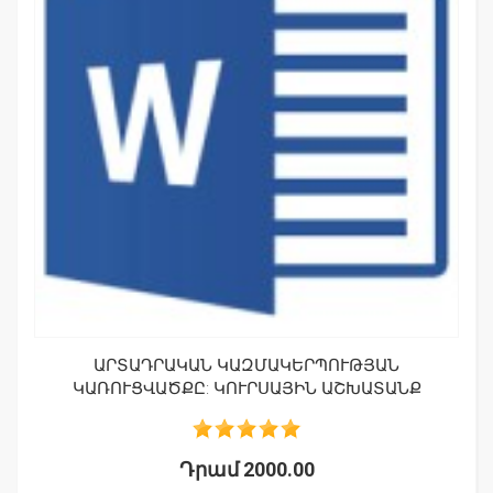
ԱՐՏԱԴՐԱԿԱՆ ԿԱԶՄԱԿԵՐՊՈՒԹՅԱՆ
ԿԱՌՈՒՑՎԱԾՔԸ: ԿՈՒՐՍԱՅԻՆ ԱՇԽԱՏԱՆՔ
Դրամ 2000.00