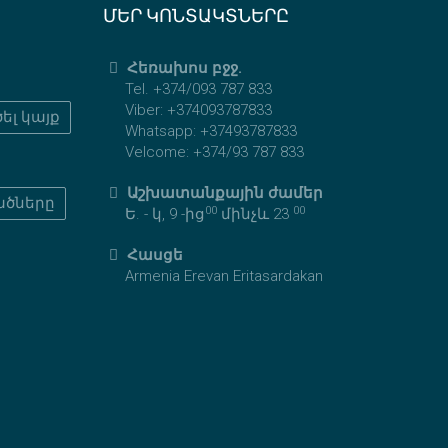
ՄԵՐ ԿՈՆՏԱԿՏՆԵՐԸ
Հեռախոս բջջ.
Tel. +374/093 787 833
Viber: +374093787833
ել կայք
Whatsapp: +37493787833
Velcome: +374/93 787 833
Աշխատանքային ժամեր
ածները
00
00
Ե. - կ, 9 -ից
մինչև 23
Հասցե
Armenia Erevan Eritasardakan