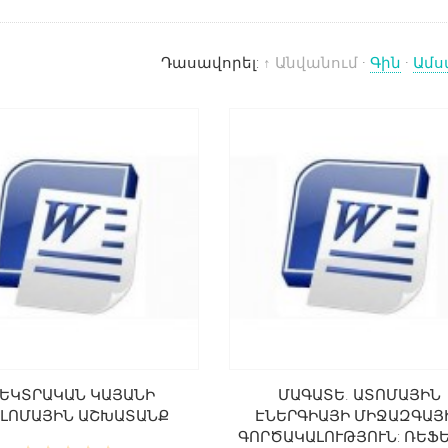
Դասավորել:
↑ Անվանում
·
Գին
·
Ամս
ԼԵԿՏՐԱԿԱՆ ԿԱՅԱՆԻ
ՄԱԳԱՏԵ. ԱՏՈՄԱՅԻՆ
ԼՈՄԱՅԻՆ ԱՇԽԱՏԱՆՔ
ԷՆԵՐԳԻԱՅԻ ՄԻՋԱԶԳԱՅ
ԳՈՐԾԱԿԱԼՈՒԹՅՈՒՆ: ՌԵՖ