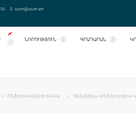
 33
usum@usum.am
Ւ
ՆՈՐՈՒԹՅՈՒՆ
ԳՐԱԴԱՐԱՆ
Կ
»
Ռեֆերատների բանկ
»
Տեխնիկա տեխնոլոգիա 