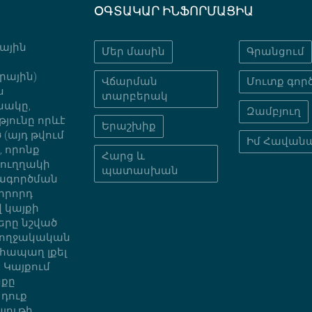
ՕԳՏԱԿԱՐ ԻՆՖՈՐՄԱՑԻԱ
նային
Մեր մասին
Գրանցում
րային)
Վճարման
Մուտք գործ
ս
տարբերակ
նակը,
Զամբյուղ
յունը որևէ
Երաշխիք
(այդ թվում
Իմ Հավան
 որոնք
Հարց և
նուղղակի
պատասխան
տագործման
րրորդ
 կայքի
երը նշված
բողջակական
հապաղ լքել
 Կայքում
նքը
 դուք
յութի