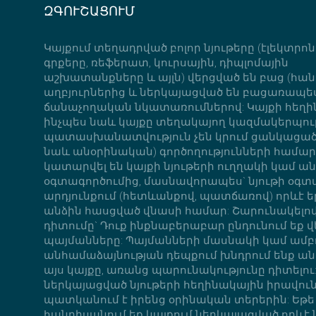
ԶԳՈՒՇԱՑՈՒՄ
Կայքում տեղադրված բոլոր նյութերը (էլեկտրո
գրքերը, ռեֆերատ, կուրսային, դիպլոմային
աշխատանքները և այլն) վերցված են բաց (հան
աղբյուրներից և ներկայացված են բացառապե
ճանաչողական նկատառումներով: Կայքի հեղի
ինչպես նաև կայքը տեղակայող կազմակերպութ
պատասխանատվություն չեն կրում ցանկացած 
նաև անօրինական) գործողությունների համար,
կատարվել են կայքի նյութերի ուղղակի կամ ա
օգտագործումից, մասնավորապես` նյութի օգ
արդյունքում (հետևանքով, պատճառով) որևէ ե
անձին հասցված վնասի համար: Շարունակելով
դիտումը` Դուք ինքնաբերաբար ընդունում եք վ
պայմանները: Պայմանների մասնակի կամ ամ
անհամաձայնության դեպքում խնդրում ենք ան
այս կայքը, առանց պարունակությունը դիտելու:
ներկայացված նյութերի հեղինակային իրավու
պատկանում է իրենց օրինական տերերին: Եթե
հանդիսանում եք կայքում ներկայացված որևէ ն