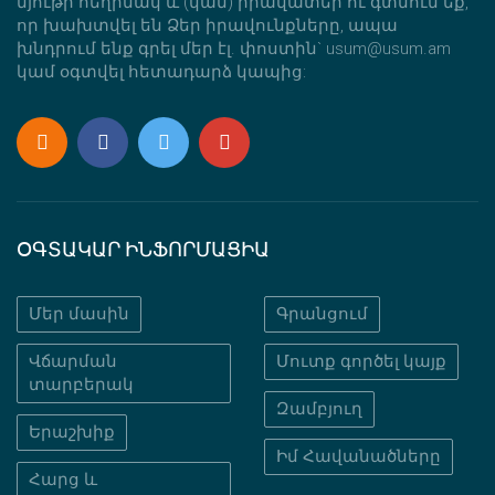
նյութի հեղինակ և (կամ) իրավատեր ու գտնում եք,
որ խախտվել են Ձեր իրավունքները, ապա
խնդրում ենք գրել մեր էլ. փոստին` usum@usum.am
կամ օգտվել հետադարձ կապից:
ՕԳՏԱԿԱՐ ԻՆՖՈՐՄԱՑԻԱ
Մեր մասին
Գրանցում
Վճարման
Մուտք գործել կայք
տարբերակ
Զամբյուղ
Երաշխիք
Իմ Հավանածները
Հարց և