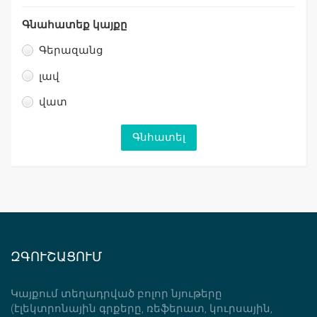
Գնահատեք կայքը
Գերազանց
լավ
վատ
ԶԳՈՒՇԱՑՈՒՄ
Կայքում տեղադրված բոլոր նյութերը
(էլեկտրոնային գրքերը, ռեֆերատ, կուրսային,