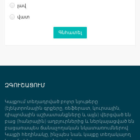
լավ
վատ
ԶԳՈՒՇԱՑՈՒՄ
Կայքում տեղադրված բոլոր նյութերը
(էլեկտրոնային գրքերը, ռեֆերատ, կուրսային,
դիպլոմային աշխատանքները և այլն) վերցված են
բաց (հանրային) աղբյուրներից և ներկայացված են
բացառապես ճանաչողական նկատառումներով:
Կայքի հեղինակը, ինչպես նաև կայքը տեղակայող