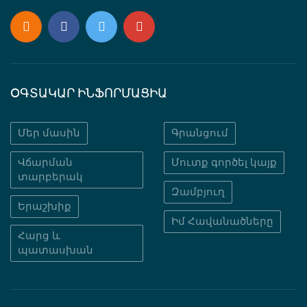
ՕԳՏԱԿԱՐ ԻՆՖՈՐՄԱՑԻԱ
Մեր մասին
Գրանցում
Վճարման
Մուտք գործել կայք
տարբերակ
Զամբյուղ
Երաշխիք
Իմ Հավանածները
Հարց և
պատասխան