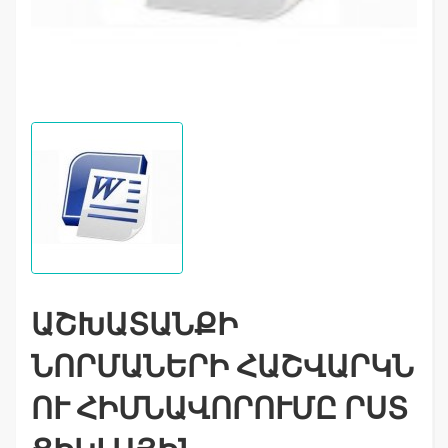
ԱՇԽԱՏԱՆՔԻ
ՆՈՐՄԱՆԵՐԻ ՀԱՇՎԱՐԿՆ
ՈՒ ՀԻՄՆԱՎՈՐՈՒՄԸ ՐՍՏ