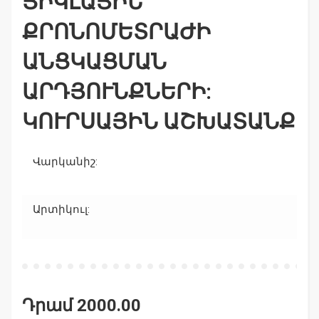
ՑԻԿԼԱՅԻՆ
ՔՐՈՆՈՄԵՏՐԱԺԻ
ԱՆՑԿԱՑՄԱՆ
ԱՐԴՅՈՒՆՔՆԵՐԻ:
ԿՈՒՐՍԱՅԻՆ ԱՇԽԱՏԱՆՔ
Վարկանիշ:
Արտիկուլ:
Դրամ 2000.00