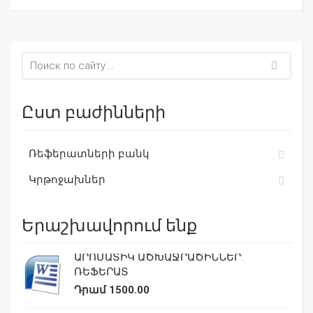
Ըստ բաժինների
Ռեֆերատների բանկ
Կրթոջախներ
Երաշխավորում ենք
ԱՐՈՄԱՏԻԿ ԱԾԽԱՋՐԱԾԻՆՆԵՐ:
ՌԵՖԵՐԱՏ
Դրամ 1500.00