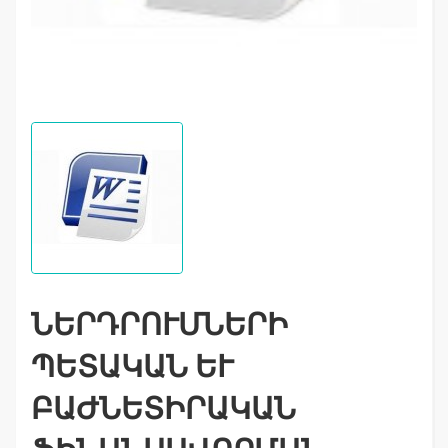
ՆԵՐԴՐՈՒՄՆԵՐԻ
ՊԵՏԱԿԱՆ ԵՒ Բ
ԱԺՆԵՏԻՐԱԿԱՆ Ֆ