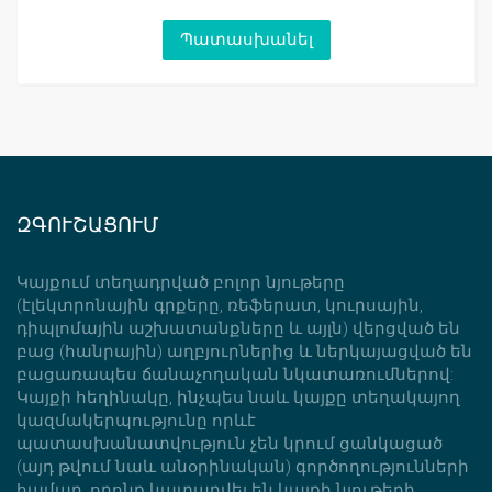
ԶԳՈՒՇԱՑՈՒՄ
Կայքում տեղադրված բոլոր նյութերը
(էլեկտրոնային գրքերը, ռեֆերատ, կուրսային,
դիպլոմային աշխատանքները և այլն) վերցված են
բաց (հանրային) աղբյուրներից և ներկայացված են
բացառապես ճանաչողական նկատառումներով:
Կայքի հեղինակը, ինչպես նաև կայքը տեղակայող
կազմակերպությունը որևէ
պատասխանատվություն չեն կրում ցանկացած
(այդ թվում նաև անօրինական) գործողությունների
համար, որոնք կատարվել են կայքի նյութերի