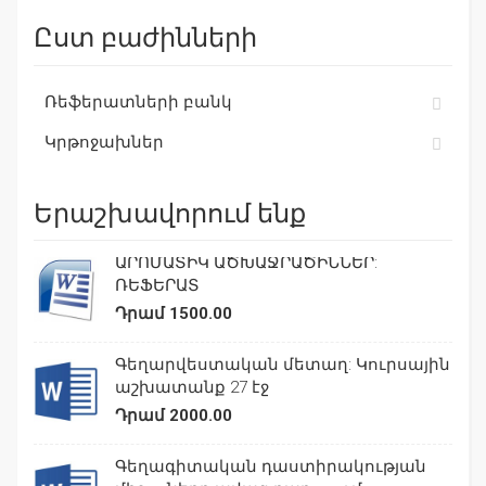
Ըստ բաժինների
Ռեֆերատների բանկ
Կրթոջախներ
Երաշխավորում ենք
ԱՐՈՄԱՏԻԿ ԱԾԽԱՋՐԱԾԻՆՆԵՐ:
ՌԵՖԵՐԱՏ
Դրամ 1500.00
Գեղարվեստական մետաղ: Կուրսային
աշխատանք 27 էջ
Դրամ 2000.00
Գեղագիտական դաստիրակության