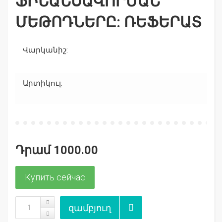
ԻՆԱՆՍԱՎՈՐՄԱՆ Մ
ԵԹՈԴՆԵՐԸ: ՌԵՖԵՐԱՏ
Վարկանիշ:
Արտիկուլ:
Դրամ 1000.00